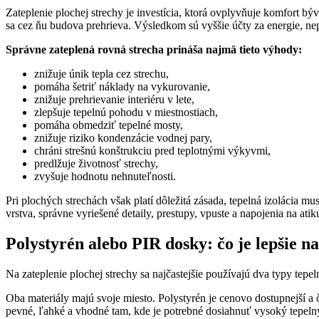
Zateplenie plochej strechy je investícia, ktorá ovplyvňuje komfort býv
sa cez ňu budova prehrieva. Výsledkom sú vyššie účty za energie, nepr
Správne zateplená rovná strecha prináša najmä tieto výhody:
znižuje únik tepla cez strechu,
pomáha šetriť náklady na vykurovanie,
znižuje prehrievanie interiéru v lete,
zlepšuje tepelnú pohodu v miestnostiach,
pomáha obmedziť tepelné mosty,
znižuje riziko kondenzácie vodnej pary,
chráni strešnú konštrukciu pred teplotnými výkyvmi,
predlžuje životnosť strechy,
zvyšuje hodnotu nehnuteľnosti.
Pri plochých strechách však platí dôležitá zásada, tepelná izolácia m
vrstva, správne vyriešené detaily, prestupy, vpuste a napojenia na atik
Polystyrén alebo PIR dosky: čo je lepšie n
Na zateplenie plochej strechy sa najčastejšie používajú dva typy tepel
Oba materiály majú svoje miesto. Polystyrén je cenovo dostupnejší a 
pevné, ľahké a vhodné tam, kde je potrebné dosiahnuť vysoký tepelný