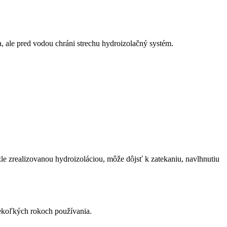
pla, ale pred vodou chráni strechu hydroizolačný systém.
o zle zrealizovanou hydroizoláciou, môže dôjsť k zatekaniu, navlhnutiu
iekoľkých rokoch používania.