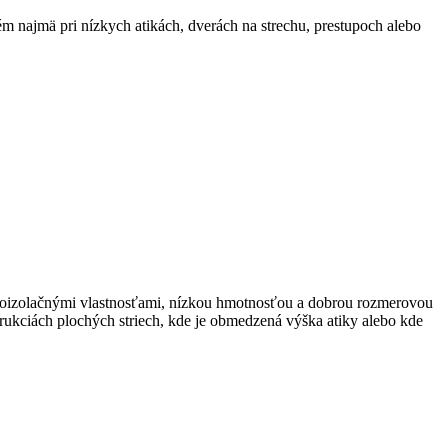
m najmä pri nízkych atikách, dverách na strechu, prestupoch alebo
elnoizolačnými vlastnosťami, nízkou hmotnosťou a dobrou rozmerovou
trukciách plochých striech, kde je obmedzená výška atiky alebo kde