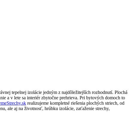
rávnej tepelnej izolácie jedným z najdôležitejších rozhodnutí. Plochá
e a v lete sa interiér zbytočne prehrieva. Pri bytových domoch to
jemeStrechy.sk
realizujeme kompletné riešenia plochých striech, od
u, ale aj na životnosť, hrúbku izolácie, zaťaženie strechy,