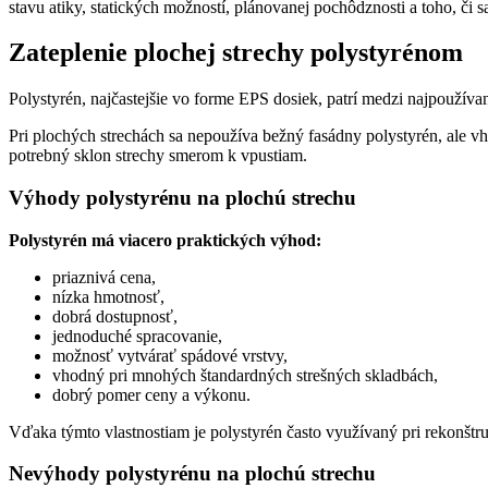
stavu atiky, statických možností, plánovanej pochôdznosti a toho, či s
Zateplenie plochej strechy polystyrénom
Polystyrén, najčastejšie vo forme EPS dosiek, patrí medzi najpoužíva
Pri plochých strechách sa nepoužíva bežný fasádny polystyrén, ale v
potrebný sklon strechy smerom k vpustiam.
Výhody polystyrénu na plochú strechu
Polystyrén má viacero praktických výhod:
priaznivá cena,
nízka hmotnosť,
dobrá dostupnosť,
jednoduché spracovanie,
možnosť vytvárať spádové vrstvy,
vhodný pri mnohých štandardných strešných skladbách,
dobrý pomer ceny a výkonu.
Vďaka týmto vlastnostiam je polystyrén často využívaný pri rekonštr
Nevýhody polystyrénu na plochú strechu