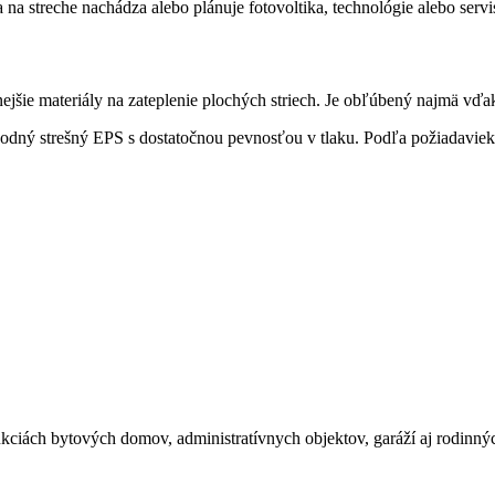
a na streche nachádza alebo plánuje fotovoltika, technológie alebo servi
nejšie materiály na zateplenie plochých striech. Je obľúbený najmä vďa
hodný strešný EPS s dostatočnou pevnosťou v tlaku. Podľa požiadaviek
ukciách bytových domov, administratívnych objektov, garáží aj rodinn