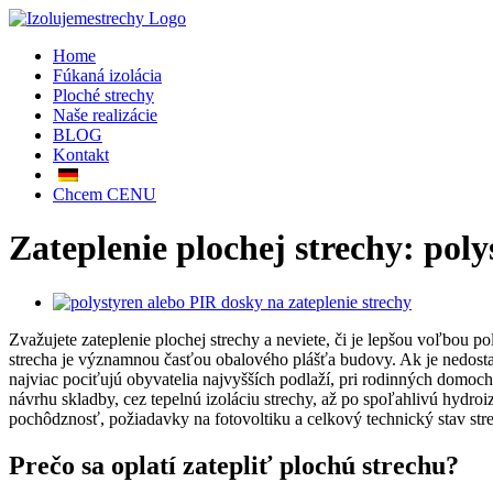
Skip
to
Home
content
Fúkaná izolácia
Ploché strechy
Naše realizácie
BLOG
Kontakt
Chcem CENU
Zateplenie plochej strechy: pol
Zobraziť
väčší
Zvažujete zateplenie plochej strechy a neviete, či je lepšou voľbou po
obrázok
strecha je významnou časťou obalového plášťa budovy. Ak je nedostato
najviac pociťujú obyvatelia najvyšších podlaží, pri rodinných domoc
návrhu skladby, cez tepelnú izoláciu strechy, až po spoľahlivú hydroiz
pochôdznosť, požiadavky na fotovoltiku a celkový technický stav str
Prečo sa oplatí zatepliť plochú strechu?