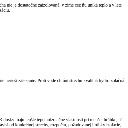
cha nie je dostatočne zaizolovaná, v zime cez ňu uniká teplo a v lete
záciu.
ie nerieši zatekanie. Proti vode chráni strechu kvalitná hydroizolačná
 dosky majú lepšie tepelnoizolačné vlastnosti pri menšej hrúbke, sú
isí od konkrétnej strechy, rozpočtu, požadovanej hrúbky izolácie,