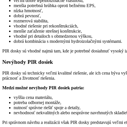
veľmi dobré tepelnoizolačné vlastnosti,
menšia potrebná hrúbka oproti bežnému EPS,
nízka hmotnosť,
dobrá pevnosť,
rozmerová stabilita,
vhodné riešenie pri rekonštrukciách,
menšie zaťaženie strešnej konštrukcie,
vhodné pri detailoch s obmedzenou výškou,
dobrá kombinácia s modernými hydroizolačnými systémami.
PIR dosky sú vhodné najmä tam, kde je potrebné dosiahnuť vysoký i
Nevýhody PIR dosiek
PIR dosky sú technicky veľmi kvalitné riešenie, ale ich cena býva vyš
prácnosť a životnosť riešenia.
Medzi možné nevýhody PIR dosiek patria:
vyššia cena materiálu,
potreba odbornej montáže,
nutnosť správne riešiť spoje a detaily,
nevhodnosť nekvalitných alebo nesprávne navrhnutých skladie
Pri správnom návrhu a realizácii však PIR dosky predstavujú veľmi ef