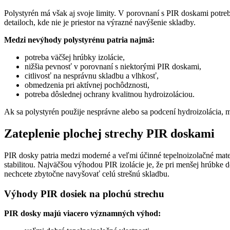
Polystyrén má však aj svoje limity. V porovnaní s PIR doskami potr
detailoch, kde nie je priestor na výrazné navýšenie skladby.
Medzi nevýhody polystyrénu patria najmä:
potreba väčšej hrúbky izolácie,
nižšia pevnosť v porovnaní s niektorými PIR doskami,
citlivosť na nesprávnu skladbu a vlhkosť,
obmedzenia pri aktívnej pochôdznosti,
potreba dôslednej ochrany kvalitnou hydroizoláciou.
Ak sa polystyrén použije nesprávne alebo sa podcení hydroizolácia, m
Zateplenie plochej strechy PIR doskami
PIR dosky patria medzi moderné a veľmi účinné tepelnoizolačné mate
stabilitou. Najväčšou výhodou PIR izolácie je, že pri menšej hrúbke
nechcete zbytočne navyšovať celú strešnú skladbu.
Výhody PIR dosiek na plochú strechu
PIR dosky majú viacero významných výhod: