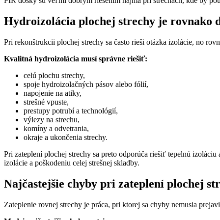
PIR dosky sú veľmi dobrým riešením najmä pri strechách, kde by použ
Hydroizolácia plochej strechy je rovnako d
Pri rekonštrukcii plochej strechy sa často rieši otázka izolácie, no r
Kvalitná hydroizolácia musí správne riešiť:
celú plochu strechy,
spoje hydroizolačných pásov alebo fólií,
napojenie na atiky,
strešné vpuste,
prestupy potrubí a technológií,
výlezy na strechu,
komíny a odvetrania,
okraje a ukončenia strechy.
Pri zateplení plochej strechy sa preto odporúča riešiť tepelnú izoláci
izolácie a poškodeniu celej strešnej skladby.
Najčastejšie chyby pri zateplení plochej st
Zateplenie rovnej strechy je práca, pri ktorej sa chyby nemusia pre