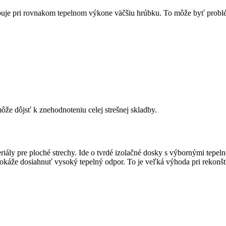
ebuje pri rovnakom tepelnom výkone väčšiu hrúbku. To môže byť problé
ôže dôjsť k znehodnoteniu celej strešnej skladby.
riály pre ploché strechy. Ide o tvrdé izolačné dosky s výbornými tep
 dokáže dosiahnuť vysoký tepelný odpor. To je veľká výhoda pri rekonš