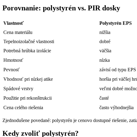
Porovnanie: polystyrén vs. PIR dosky
Vlastnosť
Polystyrén EPS
Cena materiálu
nižšia
Tepelnoizolačné vlastnosti
dobré
Potrebná hrúbka izolácie
väčšia
Hmotnosť
nízka
Pevnosť
závisí od typu EPS
Vhodnosť pri nízkej atike
horšia pri väčšej h
Spádové vrstvy
veľmi dobré možno
Použitie pri rekonštrukcii
časté
Cena celého riešenia
často výhodnejšia
Zjednodušene povedané: polystyrén je cenovo dostupné riešenie, zatia
Kedy zvoliť polystyrén?