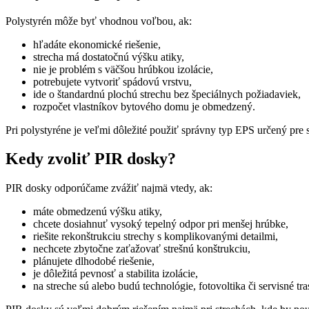
Polystyrén môže byť vhodnou voľbou, ak:
hľadáte ekonomické riešenie,
strecha má dostatočnú výšku atiky,
nie je problém s väčšou hrúbkou izolácie,
potrebujete vytvoriť spádovú vrstvu,
ide o štandardnú plochú strechu bez špeciálnych požiadaviek,
rozpočet vlastníkov bytového domu je obmedzený.
Pri polystyréne je veľmi dôležité použiť správny typ EPS určený pre s
Kedy zvoliť PIR dosky?
PIR dosky odporúčame zvážiť najmä vtedy, ak:
máte obmedzenú výšku atiky,
chcete dosiahnuť vysoký tepelný odpor pri menšej hrúbke,
riešite rekonštrukciu strechy s komplikovanými detailmi,
nechcete zbytočne zaťažovať strešnú konštrukciu,
plánujete dlhodobé riešenie,
je dôležitá pevnosť a stabilita izolácie,
na streche sú alebo budú technológie, fotovoltika či servisné tra