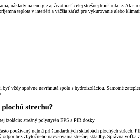
ania, náklady na energie aj životnosť celej strešnej konštrukcie. Ak stre
íjemná teplota v interiéri a väčšia záťaž pre vykurovanie alebo klimati
usí byť vždy správne navrhnutá spolu s hydroizoláciou. Samotné zateplen
u.
a plochú strechu?
nej izolácie: strešný polystyrén EPS a PIR dosky.
často používaný najmä pri štandardných skladbách plochých striech. PIR
 odpor bez zbytočného navyšovania strešnej skladby. Správna voľba záv