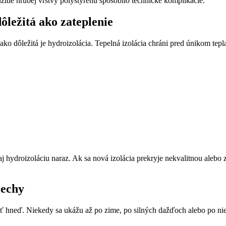
itie hrubej vrstvy polystyrénu spôsobilo technické komplikácie.
ôležitá ako zateplenie
ovnako dôležitá je hydroizolácia. Tepelná izolácia chráni pred únikom te
u aj hydroizoláciu naraz. Ak sa nová izolácia prekryje nekvalitnou aleb
rechy
javiť hneď. Niekedy sa ukážu až po zime, po silných dažďoch alebo po n