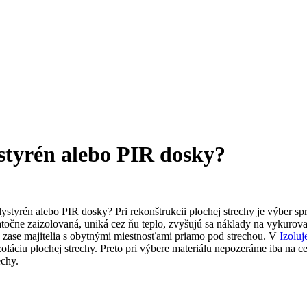
ystyrén alebo PIR dosky?
lystyrén alebo PIR dosky? Pri rekonštrukcii plochej strechy je výber sp
čne zaizolovaná, uniká cez ňu teplo, zvyšujú sa náklady na vykurovani
h zase majitelia s obytnými miestnosťami priamo pod strechou. V
Izolu
oláciu plochej strechy. Preto pri výbere materiálu nepozeráme iba na cen
echy.