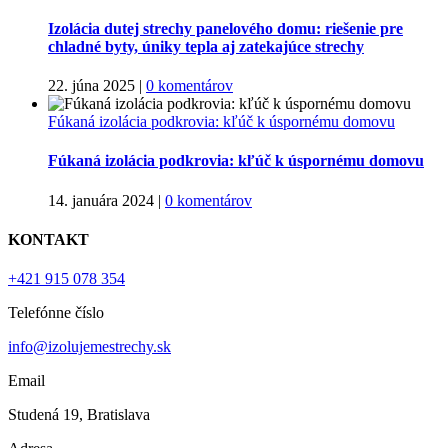
Izolácia dutej strechy panelového domu: riešenie pre
chladné byty, úniky tepla aj zatekajúce strechy
22. júna 2025
|
0 komentárov
Fúkaná izolácia podkrovia: kľúč k úspornému domovu
Fúkaná izolácia podkrovia: kľúč k úspornému domovu
14. januára 2024
|
0 komentárov
KONTAKT
+421 915 078 354
Telefónne číslo
info@izolujemestrechy.sk
Email
Studená 19, Bratislava