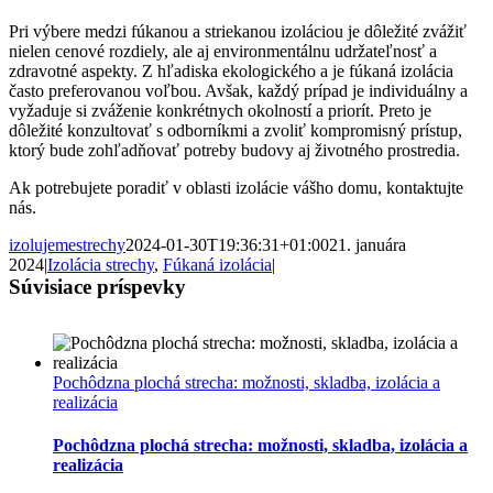
Pri výbere medzi fúkanou a striekanou izoláciou je dôležité zvážiť
nielen cenové rozdiely, ale aj environmentálnu udržateľnosť a
zdravotné aspekty. Z hľadiska ekologického a je fúkaná izolácia
často preferovanou voľbou. Avšak, každý prípad je individuálny a
vyžaduje si zváženie konkrétnych okolností a priorít. Preto je
dôležité konzultovať s odborníkmi a zvoliť kompromisný prístup,
ktorý bude zohľadňovať potreby budovy aj životného prostredia.
Ak potrebujete poradiť v oblasti izolácie vášho domu, kontaktujte
nás.
izolujemestrechy
2024-01-30T19:36:31+01:00
21. januára
2024
|
Izolácia strechy
,
Fúkaná izolácia
|
Súvisiace príspevky
Pochôdzna plochá strecha: možnosti, skladba, izolácia a
realizácia
Pochôdzna plochá strecha: možnosti, skladba, izolácia a
realizácia