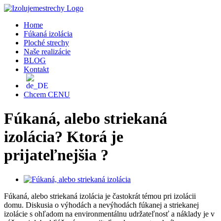
Skip
to
Home
content
Fúkaná izolácia
Ploché strechy
Naše realizácie
BLOG
Kontakt
Chcem CENU
Fúkaná, alebo striekaná
izolácia? Ktorá je
prijateľnejšia ?
Zobraziť
väčší
Fúkaná, alebo striekaná izolácia je častokrát témou pri izolácii
obrázok
domu. Diskusia o výhodách a nevýhodách fúkanej a striekanej
izolácie s ohľadom na environmentálnu udržateľnosť a náklady je v