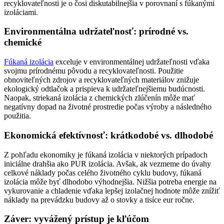
recyklovateľnosti je o čosi diskutabilnejšia v porovnaní s fúkanými
izoláciami.
Environmentálna udržateľnosť: prírodné vs.
chemické
Fúkaná izolácia
exceluje v environmentálnej udržateľnosti vďaka
svojmu prírodnému pôvodu a recyklovateľnosti. Použitie
obnoviteľných zdrojov a recyklovateľných materiálov znižuje
ekologický odtlačok a prispieva k udržateľnejšiemu budúcnosti.
Naopak, striekaná izolácia z chemických zlúčenín môže mať
negatívny dopad na životné prostredie počas výroby a následného
použitia.
Ekonomická efektívnosť: krátkodobé vs. dlhodobé
Z pohľadu ekonomiky je fúkaná izolácia v niektorých prípadoch
iniciálne drahšia ako PUR izolácia. Avšak, ak vezmeme do úvahy
celkové náklady počas celého životného cyklu budovy, fúkaná
izolácia môže byť dlhodobo výhodnejšia. Nižšia potreba energie na
vykurovanie a chladenie vďaka lepšej izolačnej hodnote môže znížiť
náklady na prevádzku budovy až o stovky a tisíce eur ročne.
Záver: vyvážený prístup je kľúčom