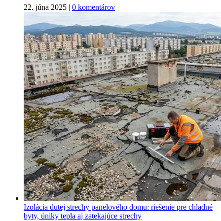
22. júna 2025
|
0 komentárov
Izolácia dutej strechy panelového domu: riešenie pre chladné
byty, úniky tepla aj zatekajúce strechy