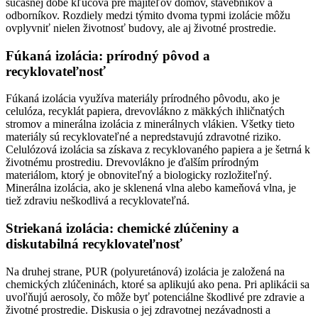
súčasnej dobe kľúčová pre majiteľov domov, stavebníkov a
odborníkov. Rozdiely medzi týmito dvoma typmi izolácie môžu
ovplyvniť nielen životnosť budovy, ale aj životné prostredie.
Fúkaná izolácia: prírodný pôvod a
recyklovateľnosť
Fúkaná izolácia využíva materiály prírodného pôvodu, ako je
celulóza, recyklát papiera, drevovlákno z mäkkých ihličnatých
stromov a minerálna izolácia z minerálnych vlákien. Všetky tieto
materiály sú recyklovateľné a nepredstavujú zdravotné riziko.
Celulózová izolácia sa získava z recyklovaného papiera a je šetrná k
životnému prostrediu. Drevovlákno je ďalším prírodným
materiálom, ktorý je obnoviteľný a biologicky rozložiteľný.
Minerálna izolácia, ako je sklenená vlna alebo kameňová vlna, je
tiež zdraviu neškodlivá a recyklovateľná.
Striekaná izolácia: chemické zlúčeniny a
diskutabilná recyklovateľnosť
Na druhej strane, PUR (polyuretánová) izolácia je založená na
chemických zlúčeninách, ktoré sa aplikujú ako pena. Pri aplikácii sa
uvoľňujú aerosoly, čo môže byť potenciálne škodlivé pre zdravie a
životné prostredie. Diskusia o jej zdravotnej nezávadnosti a