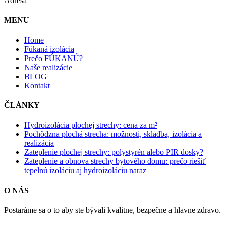
Adresa
MENU
Home
Fúkaná izolácia
Prečo FÚKANÚ?
Naše realizácie
BLOG
Kontakt
ČLÁNKY
Hydroizolácia plochej strechy: cena za m²
Pochôdzna plochá strecha: možnosti, skladba, izolácia a
realizácia
Zateplenie plochej strechy: polystyrén alebo PIR dosky?
Zateplenie a obnova strechy bytového domu: prečo riešiť
tepelnú izoláciu aj hydroizoláciu naraz
O NÁS
Postaráme sa o to aby ste bývali kvalitne, bezpečne a hlavne zdravo.