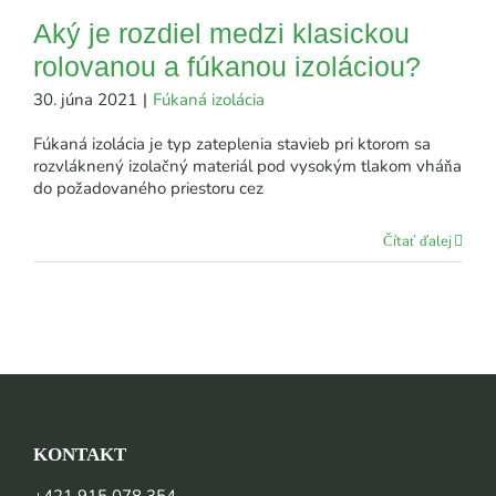
Aký je rozdiel medzi klasickou
rolovanou a fúkanou izoláciou?
30. júna 2021
|
Fúkaná izolácia
Fúkaná izolácia je typ zateplenia stavieb pri ktorom sa
rozvláknený izolačný materiál pod vysokým tlakom vháňa
do požadovaného priestoru cez
Čítať ďalej
KONTAKT
+421 915 078 354