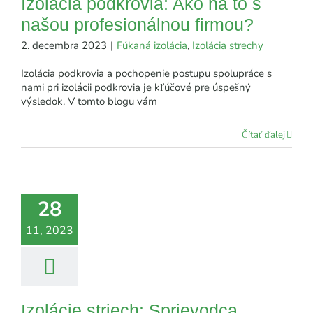
Izolácia podkrovia: Ako na to s
našou profesionálnou firmou?
2. decembra 2023
|
Fúkaná izolácia
,
Izolácia strechy
Izolácia podkrovia a pochopenie postupu spolupráce s
nami pri izolácii podkrovia je kľúčové pre úspešný
výsledok. V tomto blogu vám
Čítať ďalej
28
11, 2023
Izolácie striech: Sprievodca