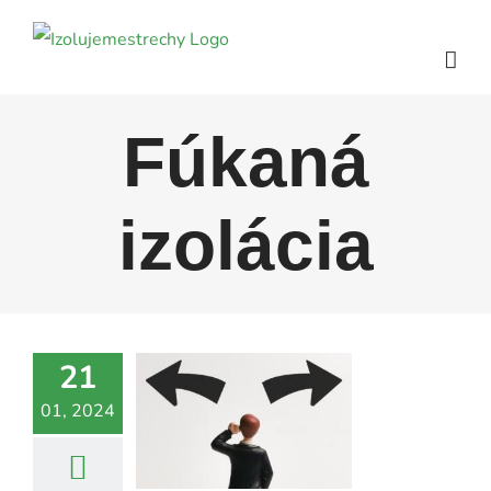
Skip
to
content
Fúkaná
izolácia
21
01, 2024