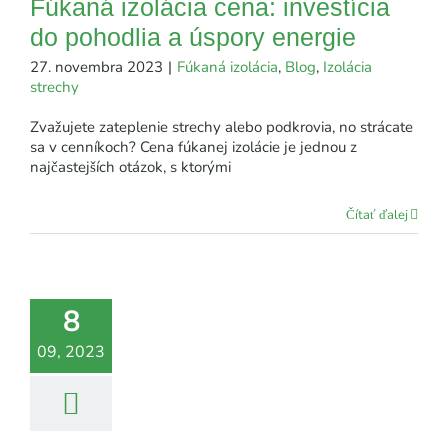
Fúkaná izolácia cena: investícia
do pohodlia a úspory energie
27. novembra 2023
|
Fúkaná izolácia
,
Blog
,
Izolácia
strechy
Zvažujete zateplenie strechy alebo podkrovia, no strácate
sa v cenníkoch? Cena fúkanej izolácie je jednou z
najčastejších otázok, s ktorými
Čítať ďalej
8
09, 2023