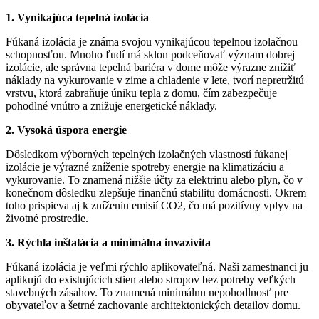
1. Vynikajúca tepelná izolácia
Fúkaná izolácia je známa svojou vynikajúcou tepelnou izolačnou
schopnosťou. Mnoho ľudí má sklon podceňovať význam dobrej
izolácie, ale správna tepelná bariéra v dome môže výrazne znížiť
náklady na vykurovanie v zime a chladenie v lete, tvorí nepretržitú
vrstvu, ktorá zabraňuje úniku tepla z domu, čím zabezpečuje
pohodlné vnútro a znižuje energetické náklady.
2. Vysoká úspora energie
Dôsledkom výborných tepelných izolačných vlastností fúkanej
izolácie je výrazné zníženie spotreby energie na klimatizáciu a
vykurovanie. To znamená nižšie účty za elektrinu alebo plyn, čo v
konečnom dôsledku zlepšuje finančnú stabilitu domácnosti. Okrem
toho prispieva aj k zníženiu emisií CO2, čo má pozitívny vplyv na
životné prostredie.
3. Rýchla inštalácia a minimálna invazivita
Fúkaná izolácia je veľmi rýchlo aplikovateľná. Naši zamestnanci ju
aplikujú do existujúcich stien alebo stropov bez potreby veľkých
stavebných zásahov. To znamená minimálnu nepohodlnosť pre
obyvateľov a šetrné zachovanie architektonických detailov domu.