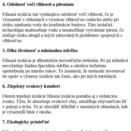
4. Odolnosť voči vlhkosti a plesniam
Fúkaná izolácia má vynikajúcu odolnosť voči vlhkosti, čo je
významné v oblastiach s vysokou vlhkosťou vzduchu alebo pri
riziku zatekania vody do konštrukcie budovy. Táto izolačná
technológia neabsorbuje vodu a neumožňuje vytváranie plesní, čo
znižuje riziko alergií a iných zdravotných problémov spojených s
vlhkosťou.
5. Dlhá životnosť a minimálna údržba
Fúkaná izolácia je dlhodobým investičným riešením. Po jej inštalácii
nevyžaduje žiadnu špeciálnu údržbu a odoláva bežnému
opotrebeniu po mnoho rokov. To znamená, že nemusíte investovať
do opráv a výmeny izolácie tak často, ako pri iných metódach.
6. Zlepšený zvukový komfort
Okrem tepelnej izolácie fúkaná izolácia pomáha aj s redukciou
zvuku. Tým, že absorbuje zvukové vlny, umožňuje obyvateľom žiť
v pokoji a tichu. To je obzvlášť dôležité v mestských oblastiach, kde
je výraznejší hluk z okolia.
7. Ekologicky priateľné