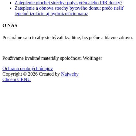
Zateplenie plochej strechy: polystyrén alebo PIR dosky?
Zateplenie a obnova strechy bytového domu: prečo riešiť
tepelnú izoláciu aj hydroizoláciu naraz
O NÁS
Postaráme sa o to aby ste bývali kvalitne, bezpečne a hlavne zdravo.
Používame kvalitné materiály spoločnosti Wolfinger
Ochrana osobných údajov
Copyright ©
2026 Created by
Najweby
Chcem CENU
Go
to
Top