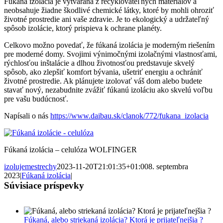
Fúkaná izolácia je vytváraná z recyklovateľných materiálov a
neobsahuje žiadne škodlivé chemické látky, ktoré by mohli ohroziť
životné prostredie ani vaše zdravie. Je to ekologický a udržateľný
spôsob izolácie, ktorý prispieva k ochrane planéty.
Celkovo možno povedať, že fúkaná izolácia je moderným riešením
pre moderné domy. Svojimi výnimočnými izolačnými vlastnosťami,
rýchlosťou inštalácie a dlhou životnosťou predstavuje skvelý
spôsob, ako zlepšiť komfort bývania, ušetriť energiu a ochrániť
životné prostredie. Ak plánujete izolovať váš dom alebo budete
stavať nový, nezabudnite zvážiť fúkanú izoláciu ako skvelú voľbu
pre vašu budúcnosť.
Napísali o nás
https://www.daibau.sk/clanok/772/fukana_izolacia
Fúkaná izolácia – celulóza WOLFINGER
izolujemestrechy
2023-11-20T21:01:35+01:00
8. septembra
2023
|
Fúkaná izolácia
|
Súvisiace príspevky
Fúkaná, alebo striekaná izolácia? Ktorá je prijateľnejšia ?