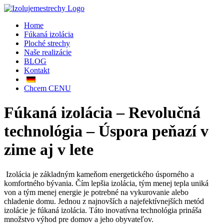
Skip
to
Home
content
Fúkaná izolácia
Ploché strechy
Naše realizácie
BLOG
Kontakt
Chcem CENU
Fúkaná izolácia – Revolučná
technológia – Úspora peňazí v
zime aj v lete
Izolácia je základným kameňom energetického úsporného a
komfortného bývania. Čím lepšia izolácia, tým menej tepla uniká
von a tým menej energie je potrebné na vykurovanie alebo
chladenie domu. Jednou z najnovších a najefektívnejších metód
izolácie je fúkaná izolácia. Táto inovatívna technológia prináša
množstvo výhod pre domov a jeho obyvateľov.