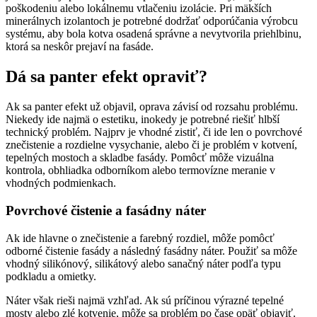
poškodeniu alebo lokálnemu vtlačeniu izolácie. Pri mäkších
minerálnych izolantoch je potrebné dodržať odporúčania výrobcu
systému, aby bola kotva osadená správne a nevytvorila priehlbinu,
ktorá sa neskôr prejaví na fasáde.
Dá sa panter efekt opraviť?
Ak sa panter efekt už objavil, oprava závisí od rozsahu problému.
Niekedy ide najmä o estetiku, inokedy je potrebné riešiť hlbší
technický problém. Najprv je vhodné zistiť, či ide len o povrchové
znečistenie a rozdielne vysychanie, alebo či je problém v kotvení,
tepelných mostoch a skladbe fasády. Pomôcť môže vizuálna
kontrola, obhliadka odborníkom alebo termovízne meranie v
vhodných podmienkach.
Povrchové čistenie a fasádny náter
Ak ide hlavne o znečistenie a farebný rozdiel, môže pomôcť
odborné čistenie fasády a následný fasádny náter. Použiť sa môže
vhodný silikónový, silikátový alebo sanačný náter podľa typu
podkladu a omietky.
Náter však rieši najmä vzhľad. Ak sú príčinou výrazné tepelné
mosty alebo zlé kotvenie, môže sa problém po čase opäť objaviť.