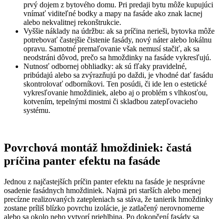
prvý dojem z bytového domu. Pri predaji bytu môže kupujúci
vnímať viditeľné bodky a mapy na fasáde ako znak lacnej
alebo nekvalitnej rekonštrukcie.
Vyššie náklady na údržbu: ak sa príčina nerieši, bytovka môže
potrebovať častejšie čistenie fasády, nový náter alebo lokálnu
opravu. Samotné premaľovanie však nemusí stačiť, ak sa
neodstráni dôvod, prečo sa hmoždinky na fasáde vykresľujú.
Nutnosť odbornej obhliadky: ak sú fľaky pravidelné,
pribúdajú alebo sa zvýrazňujú po daždi, je vhodné dať fasádu
skontrolovať odborníkovi. Ten posúdi, či ide len o estetické
vykresľovanie hmoždiniek, alebo aj o problém s vlhkosťou,
kotvením, tepelnými mostmi či skladbou zatepľovacieho
systému.
Povrchová montáž hmoždiniek: častá
príčina panter efektu na fasáde
Jednou z najčastejších príčin panter efektu na fasáde je nesprávne
osadenie fasádnych hmoždiniek. Najmä pri starších alebo menej
precízne realizovaných zatepleniach sa stáva, že tanierik hmoždinky
zostane príliš blízko povrchu izolácie, je zatlačený nerovnomerne
alebo sa okolo neho vytvorí priehlbina. Po dokončení fasády sa