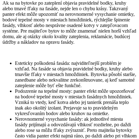
Ak sa na bytovke po zateplení objavia pravidelné bodky, kruhy
alebo tmavé fľaky na fasáde, nejde len o chybu krásy. Takzvaný
panter efekt môže upozorniť na nerovnomerné vysychanie omietky,
bodové tepelné mosty v miestach hmoždiniek, rýchlejšie špinenie
fasády, vlhkosť alebo nesprávne osadené kotvy v zatepľovacom
systéme. Pre majiteľov bytov to môže znamenať nielen horší vzhľad
domu, ale aj otázky okolo kvality zateplenia, reklamácie, budúcej
údržby a nákladov na opravu fasády.
Esteticky poškodená fasáda: najviditeľnejší problém je
vzhľad. Na fasáde sa objavia pravidelné bodky, kruhy alebo
tmavšie fľaky v miestach hmoždiniek. Bytovka pôsobí staršie,
zanedbane alebo nekvalitne zrekonštruovane, aj keď samotné
zateplenie môže byť ešte funkčné.
Podozrenie na tepelné mosty: panter efekt môže upozorňovať
na bodové tepelné mosty v miestach fasádnych hmoždiniek.
Vzniká to vtedy, keď kotva alebo jej tanierik prenáša teplo
inak ako okolitý izolant. Prejavuje sa to pravidelným
vykresľovaním bodov alebo kruhov na omietke.
Nerovnomerné vysychanie fasády: ak jednotlivé miesta
fasády prijímajú a odovzdávajú vlhkosť rozdielne, po daždi
alebo rose sa môžu fľaky zvýrazniť. Preto majitelia bytovky
často vidia panter efekt najmä ráno, po daždi alebo pri vlhkom