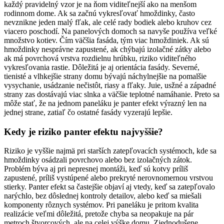
každý pravidelný vzor je na ňom viditeľnejší ako na menšom
rodinnom dome. Ak sa začnú vykresľovať hmoždinky, často
nevznikne jeden malý fľak, ale celé rady bodiek alebo kruhov cez
viacero poschodí. Na panelových domoch sa navyše používa veľké
množstvo kotiev. Čím väčšia fasáda, tým viac hmoždiniek. Ak sú
hmoždinky nesprávne zapustené, ak chýbajú izolačné zátky alebo
ak má povrchová vrstva rozdielnu hrúbku, riziko viditeľného
vykresľovania rastie. Dôležitá je aj orientácia fasády. Severné,
tienisté a vlhkejšie strany domu bývajú náchylnejšie na pomalšie
vysychanie, usádzanie nečistôt, riasy a fľaky. Juie, usžné a západné
strany zas dostávajú viac slnka a väčšie teplotné namáhanie. Preto sa
môže stať, že na jednom paneláku je panter efekt výrazný len na
jednej strane, zatiaľ čo ostatné fasády vyzerajú lepšie.
Kedy je riziko panter efektu najvyššie?
Riziko je vyššie najmä pri starších zatepľovacích systémoch, kde sa
hmoždinky osádzali povrchovo alebo bez izolačných zátok.
Problém býva aj pri nepresnej montáži, keď sú kotvy príliš
zapustené, príliš vystúpené alebo prekryté nerovnomernou vrstvou
stierky. Panter efekt sa častejšie objaví aj vtedy, keď sa zatepľovalo
narýchlo, bez dôslednej kontroly detailov, alebo keď sa miešali
komponenty rôznych systémov. Pri paneláku je pritom kvalita
realizácie veľmi dôležitá, pretože chyba sa neopakuje na pár
metroch štvorcových, ale na celej výške domu. Zjednodušene