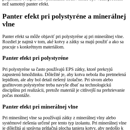
než samotný panter efekt.
Panter efekt pri polystyréne a minerálnej
vlne
Panter efekt sa môže objaviť pri polystyréne aj pri minerálnej vlne.
Rozdiel je najmä v tom, aké kotvy a zátky sa majú použiť a ako sa
pracuje s konkrétnym materiálom.
Panter efekt pri polystyréne
Pri polystyréne sa často používajú EPS zátky, ktoré prekryjú
zapustenú hmoždinku. Dôležité je, aby kotva nebola iba pretmelená
lepidlom, ale aby bol detail riešený izolačne. Pri sivom alebo
grafitovom polystyréne treba navyše dbať na technologickú
disciplínu pri realizácii, pretože materiál je citlivejší na prehrievanie
počas montáže.
Panter efekt pri minerálnej vlne
Pri minerálnej vlne sa používajú zátky z minerálnej vlny alebo
systémové riešenia určené pre tento typ izolantu. Pri minerálnej vlne
je dôležitá aj správna prítlačná plocha taniera kotvy, aby nedošlo k