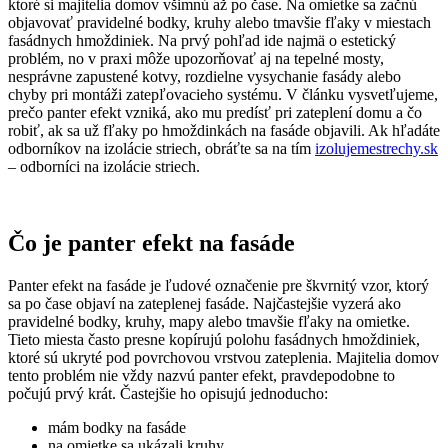
ktoré si majitelia domov všimnú až po čase. Na omietke sa začnú
objavovať pravidelné bodky, kruhy alebo tmavšie fľaky v miestach
fasádnych hmoždiniek. Na prvý pohľad ide najmä o estetický
problém, no v praxi môže upozorňovať aj na tepelné mosty,
nesprávne zapustené kotvy, rozdielne vysychanie fasády alebo
chyby pri montáži zatepľovacieho systému. V článku vysvetľujeme,
prečo panter efekt vzniká, ako mu predísť pri zateplení domu a čo
robiť, ak sa už fľaky po hmoždinkách na fasáde objavili. Ak hľadáte
odborníkov na izolácie striech, obráťte sa na tím
izolujemestrechy.sk
– odborníci na izolácie striech.
Čo je panter efekt na fasáde
Panter efekt na fasáde je ľudové označenie pre škvrnitý vzor, ktorý
sa po čase objaví na zateplenej fasáde. Najčastejšie vyzerá ako
pravidelné bodky, kruhy, mapy alebo tmavšie fľaky na omietke.
Tieto miesta často presne kopírujú polohu fasádnych hmoždiniek,
ktoré sú ukryté pod povrchovou vrstvou zateplenia. Majitelia domov
tento problém nie vždy nazvú panter efekt, pravdepodobne to
počujú prvý krát. Častejšie ho opisujú jednoducho:
mám bodky na fasáde
na omietke sa ukázali kruhy