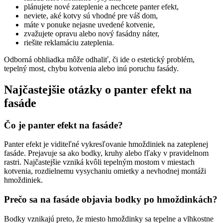
plánujete nové zateplenie a nechcete panter efekt,
neviete, aké kotvy sú vhodné pre váš dom,
máte v ponuke nejasne uvedené kotvenie,
zvažujete opravu alebo nový fasádny náter,
riešite reklamáciu zateplenia.
Odborná obhliadka môže odhaliť, či ide o estetický problém,
tepelný most, chybu kotvenia alebo inú poruchu fasády.
Najčastejšie otázky o panter efekt na
fasáde
Čo je panter efekt na fasáde?
Panter efekt je viditeľné vykresľovanie hmoždiniek na zateplenej
fasáde. Prejavuje sa ako bodky, kruhy alebo fľaky v pravidelnom
rastri. Najčastejšie vzniká kvôli tepelným mostom v miestach
kotvenia, rozdielnemu vysychaniu omietky a nevhodnej montáži
hmoždiniek.
Prečo sa na fasáde objavia bodky po hmoždinkách?
Bodky vznikajú preto, že miesto hmoždinky sa tepelne a vlhkostne