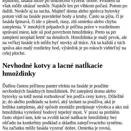
lepidlom, fasáda môže po dokončení vyzerať dobre. Problém sa
však môže ukázať neskôr. Najskôr len pri vlhkom počasí. Potom po
daždi. Neskôr aj za sucha. Majiteľ domu alebo správca bytovky
potom vidí na fasáde pravidelné body a kruhy. Často sa pýta, či je
fasáda špinavá, či ide o pleseň, riasy, zlú omietku alebo chybu
zateplenia. V mnohých prípadoch je príčina práve v rozdielnom
správaní miest, kde sú pod povrchom hmoždinky. Preto sa pri
zateplení neoplatí šetriť na detailoch. Hmoždinka je malý prvok, ale
na veľkej fasáde ich môžu byť stovky až tisíce. Ak sa každá z nich
správa ako malý rozdielny bod, výsledok je po rokoch viditeľný na
celej ploche.
Nevhodné kotvy a lacné natĺkacie
hmoždinky
Ďalšou častou príčinou panter efektu na fasáde je použitie
nevhodných fasádnych hmoždiniek. Pri zateplení domu alebo
bytovky sa totiž nemá rozhodovať len podľa ceny kotvy. Dôležité
je, do akého podkladu sa kotví, aký izolant sa používa, aká je
hrúbka zateplenia, aký spôsob montáže predpisuje výrobca a ako má
hmoždinka vyriešený bodový tepelný most. V praxi sa problém
často objaví tam, kde sa zvolili lacné natĺkacie hmoždinky bez
ohľadu na konkrétny podklad a skladbu zatepľovacieho systému.
Na začiatku môže fasáda vyzerať dobre. Omietka je rovná,