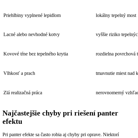
Priehlbiny vyplnené lepidlom
lokálny tepelný most
Lacné alebo nevhodné kotvy
vyššie riziko tepelný
Kovové tŕne bez tepelného krytia
rozdielna povrchová t
Vlhkosť a prach
tmavnutie miest nad 
Zlá realizačná práca
nerovnomerný vzhľad
Najčastejšie chyby pri riešení panter
efektu
Pri panter efekte sa často robia aj chyby pri oprave. Niektorí