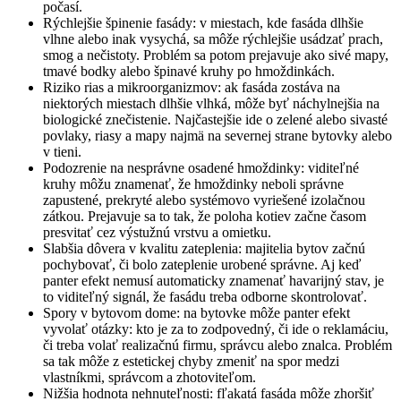
počasí.
Rýchlejšie špinenie fasády: v miestach, kde fasáda dlhšie
vlhne alebo inak vysychá, sa môže rýchlejšie usádzať prach,
smog a nečistoty. Problém sa potom prejavuje ako sivé mapy,
tmavé bodky alebo špinavé kruhy po hmoždinkách.
Riziko rias a mikroorganizmov: ak fasáda zostáva na
niektorých miestach dlhšie vlhká, môže byť náchylnejšia na
biologické znečistenie. Najčastejšie ide o zelené alebo sivasté
povlaky, riasy a mapy najmä na severnej strane bytovky alebo
v tieni.
Podozrenie na nesprávne osadené hmoždinky: viditeľné
kruhy môžu znamenať, že hmoždinky neboli správne
zapustené, prekryté alebo systémovo vyriešené izolačnou
zátkou. Prejavuje sa to tak, že poloha kotiev začne časom
presvitať cez výstužnú vrstvu a omietku.
Slabšia dôvera v kvalitu zateplenia: majitelia bytov začnú
pochybovať, či bolo zateplenie urobené správne. Aj keď
panter efekt nemusí automaticky znamenať havarijný stav, je
to viditeľný signál, že fasádu treba odborne skontrolovať.
Spory v bytovom dome: na bytovke môže panter efekt
vyvolať otázky: kto je za to zodpovedný, či ide o reklamáciu,
či treba volať realizačnú firmu, správcu alebo znalca. Problém
sa tak môže z estetickej chyby zmeniť na spor medzi
vlastníkmi, správcom a zhotoviteľom.
Nižšia hodnota nehnuteľnosti: fľakatá fasáda môže zhoršiť