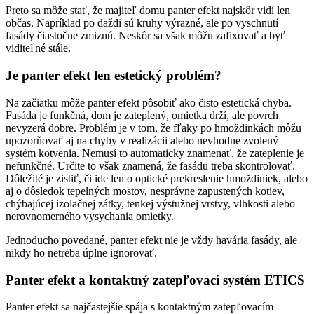
Preto sa môže stať, že majiteľ domu panter efekt najskôr vidí len
občas. Napríklad po daždi sú kruhy výrazné, ale po vyschnutí
fasády čiastočne zmiznú. Neskôr sa však môžu zafixovať a byť
viditeľné stále.
Je panter efekt len estetický problém?
Na začiatku môže panter efekt pôsobiť ako čisto estetická chyba.
Fasáda je funkčná, dom je zateplený, omietka drží, ale povrch
nevyzerá dobre. Problém je v tom, že fľaky po hmoždinkách môžu
upozorňovať aj na chyby v realizácii alebo nevhodne zvolený
systém kotvenia. Nemusí to automaticky znamenať, že zateplenie je
nefunkčné. Určite to však znamená, že fasádu treba skontrolovať.
Dôležité je zistiť, či ide len o optické prekreslenie hmoždiniek, alebo
aj o dôsledok tepelných mostov, nesprávne zapustených kotiev,
chýbajúcej izolačnej zátky, tenkej výstužnej vrstvy, vlhkosti alebo
nerovnomerného vysychania omietky.
Jednoducho povedané, panter efekt nie je vždy havária fasády, ale
nikdy ho netreba úplne ignorovať.
Panter efekt a kontaktný zatepľovací systém ETICS
Panter efekt sa najčastejšie spája s kontaktným zatepľovacím