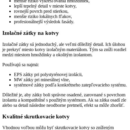
menšie riziko vykresľovania hmoždiniek,
lepší tepelný detail v mieste kotvy,
rovnejší povrch pred stierkou,
menšie riziko lokálnych fľakov,
profesionálnejší výsledok fasády.
Izolačné zátky na kotvy
Izolačné zátky sú jednoduchý, ale veľmi dôležitý detail. Ich úlohou
je prekryť miesto kotvy izolačným materiálom. Tým sa zníži rozdiel
medzi miestom hmoždinky a okolitým izolantom.
Používajú sa najmä:
EPS zátky pri polystyrénovej izolácii,
MW zátky pri minerálnej vlne,
systémové zátky podľa konkrétneho zatepľovacieho systému.
Dôležité je, aby zátky boli správne osadené, zarovnané s povrchom
izolantu a kompatibilné s použitým systémom. Ak sa zátka osadí zle
alebo sa detail následne neodborne pretmelí, efekt sa môže zhoršiť.
Kvalitné skrutkovacie kotvy
Vhodnou voľbou môžu byť skrutkovacie kotvy so zníženým