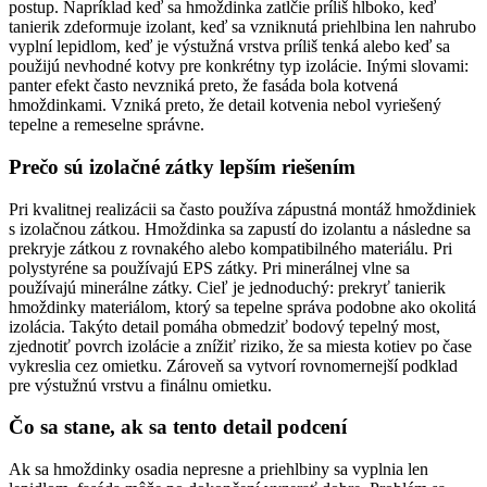
postup. Napríklad keď sa hmoždinka zatlčie príliš hlboko, keď
tanierik zdeformuje izolant, keď sa vzniknutá priehlbina len nahrubo
vyplní lepidlom, keď je výstužná vrstva príliš tenká alebo keď sa
použijú nevhodné kotvy pre konkrétny typ izolácie. Inými slovami:
panter efekt často nevzniká preto, že fasáda bola kotvená
hmoždinkami. Vzniká preto, že detail kotvenia nebol vyriešený
tepelne a remeselne správne.
Prečo sú izolačné zátky lepším riešením
Pri kvalitnej realizácii sa často používa zápustná montáž hmoždiniek
s izolačnou zátkou. Hmoždinka sa zapustí do izolantu a následne sa
prekryje zátkou z rovnakého alebo kompatibilného materiálu. Pri
polystyréne sa používajú EPS zátky. Pri minerálnej vlne sa
používajú minerálne zátky. Cieľ je jednoduchý: prekryť tanierik
hmoždinky materiálom, ktorý sa tepelne správa podobne ako okolitá
izolácia. Takýto detail pomáha obmedziť bodový tepelný most,
zjednotiť povrch izolácie a znížiť riziko, že sa miesta kotiev po čase
vykreslia cez omietku. Zároveň sa vytvorí rovnomernejší podklad
pre výstužnú vrstvu a finálnu omietku.
Čo sa stane, ak sa tento detail podcení
Ak sa hmoždinky osadia nepresne a priehlbiny sa vyplnia len