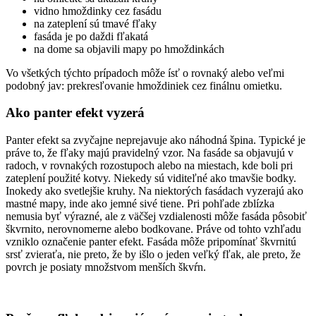
vidno hmoždinky cez fasádu
na zateplení sú tmavé fľaky
fasáda je po daždi fľakatá
na dome sa objavili mapy po hmoždinkách
Vo všetkých týchto prípadoch môže ísť o rovnaký alebo veľmi
podobný jav: prekresľovanie hmoždiniek cez finálnu omietku.
Ako panter efekt vyzerá
Panter efekt sa zvyčajne neprejavuje ako náhodná špina. Typické je
práve to, že fľaky majú pravidelný vzor. Na fasáde sa objavujú v
radoch, v rovnakých rozostupoch alebo na miestach, kde boli pri
zateplení použité kotvy. Niekedy sú viditeľné ako tmavšie bodky.
Inokedy ako svetlejšie kruhy. Na niektorých fasádach vyzerajú ako
mastné mapy, inde ako jemné sivé tiene. Pri pohľade zblízka
nemusia byť výrazné, ale z väčšej vzdialenosti môže fasáda pôsobiť
škvrnito, nerovnomerne alebo bodkovane. Práve od tohto vzhľadu
vzniklo označenie panter efekt. Fasáda môže pripomínať škvrnitú
srsť zvieraťa, nie preto, že by išlo o jeden veľký fľak, ale preto, že
povrch je posiaty množstvom menších škvŕn.