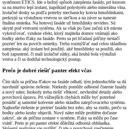
systémom ETICS. Ide o bežný spôsob zateplenia fasády, pri ktorom
sa na murivo lepí izolant, napríklad polystyrén alebo minerálna vlna.
Izolačné dosky sa podľa potreby mechanicky kotvia hmoždinkami,
prekryjú sa výstužnou vrstvou so sieťkou a na záver sa nanesie
finálna omietka. Na hotovej fasáde už hmoždinky nevidno. Sú
skryté pod vrstvami systému. Ak sa však po čase začnú ich miesta
vykresľovať, vznikne efekt, ktorý majitelia domov vnímajú ako
bodky alebo fľaky na fasáde. Preto sa pri hľadaní príčiny nestačí
pozrieť len na povrch omietky. Treba rozmýšľať nad celou skladbou
zateplenia: aký izolant bol použitý, aké hmoždinky sa použili, ako
boli zapustené, či mali izolačné zátky, aká hrubá bola výstužná
vrstva a či sa dodržal technologický postup.
Prečo je dobré riešiť panter efekt včas
Čím skôr sa príčina fľakov na fasáde odhalí, tým jednoduchšie sa dá
navrhnúť správne riešenie. Niekedy pomôže odborné čistenie fasády
a nový náter. Inokedy treba riešiť vlhkosť, nevhodné detaily alebo
povrchovú úpravu. Pri vážnejších chybách môže byť potrebné
posúdiť aj samotné kotvenie alebo skladbu zatepľovacieho systému.
Najhoršie riešenie je pretrieť fasádu bez toho, aby sa zistilo, prečo sa
bodky alebo kruhy objavili. Nový náter môže problém dočasne
zakryť, ale ak príčina zostane v systéme, fľaky sa môžu po čase
vrátiť. Preto je pri panter efekte dôležitá odborná obhliadka.
Skúsený realizátor vie rozlíšiť, či ide o povrchové znečistenie,