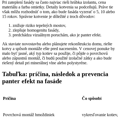
Pri zateplení fasády sa často najviac rieši hrúbka izolantu, cena
materiálu a farba omietky. Detaily kotvenia sa podceňujú. Práve tie
však môžu rozhodnúť o tom, ako bude fasáda vyzerať o 5, 10 alebo
15 rokov. Správne kotvenie je dôležité z troch dôvodov:
znižuje riziko tepelných mostov,
zlepšuje homogenitu fasády,
predchádza vizuálnym poruchám, ako je panter efekt.
Ak staviate novostavbu alebo plánujete rekonštrukciu domu, riešte
kotvy a spôsob montáže ešte pred nacenením. V cenovej ponuke by
malo byť jasné, aký typ kotiev sa použije, či pôjde o povrchovú
alebo zápustnú montáž, či budú použité izolačné zátky a ako bude
riešený detail pri minerálnej vlne alebo polystyréne.
Tabuľka: príčina, následok a prevencia
panter efekt na fasáde
Príčina
Čo spôsobí
Povrchová montáž hmoždiniek
vykresľovanie kotiev,