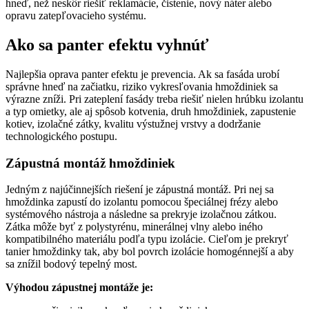
hneď, než neskôr riešiť reklamácie, čistenie, nový náter alebo
opravu zatepľovacieho systému.
Ako sa panter efektu vyhnúť
Najlepšia oprava panter efektu je prevencia. Ak sa fasáda urobí
správne hneď na začiatku, riziko vykresľovania hmoždiniek sa
výrazne zníži. Pri zateplení fasády treba riešiť nielen hrúbku izolantu
a typ omietky, ale aj spôsob kotvenia, druh hmoždiniek, zapustenie
kotiev, izolačné zátky, kvalitu výstužnej vrstvy a dodržanie
technologického postupu.
Zápustná montáž hmoždiniek
Jedným z najúčinnejších riešení je zápustná montáž. Pri nej sa
hmoždinka zapustí do izolantu pomocou špeciálnej frézy alebo
systémového nástroja a následne sa prekryje izolačnou zátkou.
Zátka môže byť z polystyrénu, minerálnej vlny alebo iného
kompatibilného materiálu podľa typu izolácie. Cieľom je prekryť
tanier hmoždinky tak, aby bol povrch izolácie homogénnejší a aby
sa znížil bodový tepelný most.
Výhodou zápustnej montáže je: