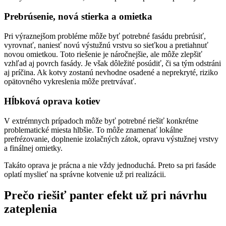
Prebrúsenie, nová stierka a omietka
Pri výraznejšom probléme môže byť potrebné fasádu prebrúsiť,
vyrovnať, naniesť novú výstužnú vrstvu so sieťkou a pretiahnuť
novou omietkou. Toto riešenie je náročnejšie, ale môže zlepšiť
vzhľad aj povrch fasády. Je však dôležité posúdiť, či sa tým odstráni
aj príčina. Ak kotvy zostanú nevhodne osadené a neprekryté, riziko
opätovného vykreslenia môže pretrvávať.
Hĺbková oprava kotiev
V extrémnych prípadoch môže byť potrebné riešiť konkrétne
problematické miesta hlbšie. To môže znamenať lokálne
prefrézovanie, doplnenie izolačných zátok, opravu výstužnej vrstvy
a finálnej omietky.
Takáto oprava je prácna a nie vždy jednoduchá. Preto sa pri fasáde
oplatí myslieť na správne kotvenie už pri realizácii.
Prečo riešiť panter efekt už pri návrhu
zateplenia