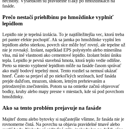
nečistoty. Výsledkom sú pravidelné fľaky po hmoždinkách na
fasáde.
Prečo nestačí priehlbinu po hmoždinke vyplniť
lepidlom
Lepidlo nie je tepelná izolácia. To je najdôležitejšia vec, ktorú treba
pri panter efekte pochopiť. Ak sa jamka po hmoždinke vyplní len
lepidlom alebo stierkou, povrch síce môže byť rovný, ale tepelne už
nie je rovnaký. Izolant, napríklad EPS polystyrén alebo minerálna
vlna, má iné vlastnosti ako cementové lepidlo. Izolant bráni úniku
tepla. Lepidlo je pevná stavebná hmota, ktorá teplo vedie odlišne.
Preto sa miesto vyplnené lepidlom môže na fasáde časom správať
ako malý bodový tepelný most. Tento rozdiel sa nemusí ukázať
hneď. Často sa prejaví až po niekoľkých sezónach, keď fasáda
prejde dažďom, mrazom, slnkom, letným prehrievaním a
prirodzeným znečistením. Potom sa na omietke začnú objavovať
bodky, kruhy alebo mapy presne v miestach, kde sú pod povrchom
hmoždinky.
Ako sa tento problém prejavuje na fasáde
Majiteľ domu alebo bytovky si najčastejšie všimne, že fasáda nie je
rovnomerne čistá. Na povrchu sa objavia pravidelné tmavé alebo