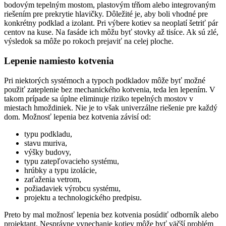
bodovým tepelným mostom, plastovým tŕňom alebo integrovaným
riešením pre prekrytie hlavičky. Dôležité je, aby boli vhodné pre
konkrétny podklad a izolant. Pri výbere kotiev sa neoplatí šetriť pár
centov na kuse. Na fasáde ich môžu byť stovky až tisíce. Ak sú zlé,
výsledok sa môže po rokoch prejaviť na celej ploche.
Lepenie namiesto kotvenia
Pri niektorých systémoch a typoch podkladov môže byť možné
použiť zateplenie bez mechanického kotvenia, teda len lepením. V
takom prípade sa úplne eliminuje riziko tepelných mostov v
miestach hmoždiniek. Nie je to však univerzálne riešenie pre každý
dom. Možnosť lepenia bez kotvenia závisí od:
typu podkladu,
stavu muriva,
výšky budovy,
typu zatepľovacieho systému,
hrúbky a typu izolácie,
zaťaženia vetrom,
požiadaviek výrobcu systému,
projektu a technologického predpisu.
Preto by mal možnosť lepenia bez kotvenia posúdiť odborník alebo
projektant. Nesprávne vynechanie kotiev môže byť väčší problém