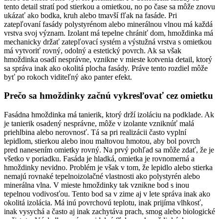
tento detail stratí pod stierkou a omietkou, no po čase sa môže znovu
ukázať ako bodka, kruh alebo tmavší fľak na fasáde. Pri
zatepľovaní fasády polystyrénom alebo minerálnou vlnou má každá
vrstva svoj význam. Izolant má tepelne chrániť dom, hmoždinka má
mechanicky držať zatepľovací systém a výstužná vrstva s omietkou
má vytvoriť rovný, odolný a estetický povrch. Ak sa však
hmoždinka osadí nesprávne, vznikne v mieste kotvenia detail, ktorý
sa správa inak ako okolitá plocha fasády. Práve tento rozdiel môže
byť po rokoch viditeľný ako panter efekt.
Prečo sa hmoždinky začnú vykresľovať cez omietku
Fasádna hmoždinka má tanierik, ktorý drží izoláciu na podklade. Ak
je tanierik osadený nesprávne, môže v izolante vzniknúť malá
priehlbina alebo nerovnosť. Tá sa pri realizácii často vyplní
lepidlom, stierkou alebo inou maltovou hmotou, aby bol povrch
pred nanesením omietky rovný. Na prvý pohľad sa môže zdať, že je
všetko v poriadku. Fasáda je hladká, omietka je rovnomerná a
hmoždinky nevidno. Problém je však v tom, že lepidlo alebo stierka
nemajú rovnaké tepelnoizolačné vlastnosti ako polystyrén alebo
minerálna vlna. V mieste hmoždinky tak vznikne bod s inou
tepelnou vodivosťou. Tento bod sa v zime aj v lete správa inak ako
okolitá izolácia. Má inú povrchovú teplotu, inak prijíma vlhkosť,
inak vysychá a často aj inak zachytáva prach, smog alebo biologické