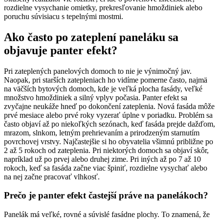
rozdielne vysychanie omietky, prekresľovanie hmoždiniek alebo
poruchu súvisiacu s tepelnými mostmi.
Ako často po zateplení paneláku sa
objavuje panter efekt?
Pri zateplených panelových domoch to nie je výnimočný jav.
Naopak, pri starších zatepleniach ho vidíme pomerne často, najmä
na väčších bytových domoch, kde je veľká plocha fasády, veľké
množstvo hmoždiniek a silný vplyv počasia. Panter efekt sa
zvyčajne neukáže hneď po dokončení zateplenia. Nová fasáda môže
prvé mesiace alebo prvé roky vyzerať úplne v poriadku. Problém sa
často objaví až po niekoľkých sezónach, keď fasáda prejde dažďom,
mrazom, slnkom, letným prehrievaním a prirodzeným starnutím
povrchovej vrstvy. Najčastejšie si ho obyvatelia všimnú približne po
2 až 5 rokoch od zateplenia. Pri niektorých domoch sa objaví skôr,
napríklad už po prvej alebo druhej zime. Pri iných až po 7 až 10
rokoch, keď sa fasáda začne viac špiniť, rozdielne vysychať alebo
na nej začne pracovať vlhkosť.
Prečo je panter efekt častejší práve na panelákoch?
Panelák má veľké, rovné a súvislé fasádne plochy. To znamená, že