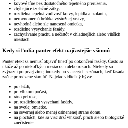
kovové tŕne bez dostatočného tepelného prerušenia,
chýbajúce izolačné zátky,
rozdielna tepelná vodivosť kotvy, lepidla a izolantu,
nerovnomerná hrúbka výstužnej vrstvy,
nevhodná alebo zle nanesená omietka,
rozdielne vysychanie fasády,
zachytávanie prachu a nečistôt v chladnejších alebo vlhších
miestach.
Kedy si ľudia panter efekt najčastejšie všimnú
Panter efekt sa nemusí objaviť hneď po dokončení fasády. Často sa
ukáže až po niekoľkých mesiacoch alebo rokoch. Niekedy sa
zvýrazní po prvej zime, inokedy po viacerých sezónach, keď fasáda
začne prirodzene starnúť. Najviac viditeľný býva:
po daždi,
pri vlhkom počasí,
ráno pri rose,
pri rozdielnom vysychaní fasády,
na svetlej omietke,
na severnej alebo menej oslnenenej strane domu,
na plochách, kde sa viac drží vlhkosť, prach alebo biologické
znečistenie.