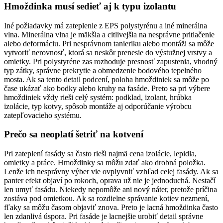
Hmoždinka musí sedieť aj k typu izolantu
Iné požiadavky má zateplenie z EPS polystyrénu a iné minerálna
vlna. Minerálna vlna je mäkšia a citlivejšia na nesprávne pritlačenie
alebo deformáciu. Pri nesprávnom tanieriku alebo montáži sa môže
vytvoriť nerovnosť, ktorá sa neskôr prenesie do výstužnej vrstvy a
omietky. Pri polystyréne zas rozhoduje presnosť zapustenia, vhodný
typ zátky, správne prekrytie a obmedzenie bodového tepelného
mosta. Ak sa tento detail podcení, poloha hmoždiniek sa môže po
čase ukázať ako bodky alebo kruhy na fasáde. Preto sa pri výbere
hmoždiniek vždy rieši celý systém: podklad, izolant, hrúbka
izolácie, typ kotvy, spôsob montáže aj odporúčanie výrobcu
zatepľovacieho systému.
Prečo sa neoplatí šetriť na kotvení
Pri zateplení fasády sa často rieši najmä cena izolácie, lepidla,
omietky a práce. Hmoždinky sa môžu zdať ako drobná položka.
Lenže ich nesprávny výber vie ovplyvniť vzhľad celej fasády. Ak sa
panter efekt objaví po rokoch, oprava už nie je jednoduchá. Nestačí
len umyť fasádu. Niekedy nepomôže ani nový náter, pretože príčina
zostáva pod omietkou. Ak sa rozdielne správanie kotiev nezmení,
fľaky sa môžu časom objaviť znova. Preto je lacná hmoždinka často
len zdanlivá úspora. Pri fasáde je lacnejšie urobiť detail správne