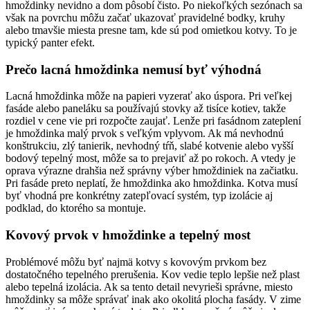
hmoždinky nevidno a dom pôsobí čisto. Po niekoľkých sezónach sa
však na povrchu môžu začať ukazovať pravidelné bodky, kruhy
alebo tmavšie miesta presne tam, kde sú pod omietkou kotvy. To je
typický panter efekt.
Prečo lacná hmoždinka nemusí byť výhodná
Lacná hmoždinka môže na papieri vyzerať ako úspora. Pri veľkej
fasáde alebo paneláku sa používajú stovky až tisíce kotiev, takže
rozdiel v cene vie pri rozpočte zaujať. Lenže pri fasádnom zateplení
je hmoždinka malý prvok s veľkým vplyvom. Ak má nevhodnú
konštrukciu, zlý tanierik, nevhodný tŕň, slabé kotvenie alebo vyšší
bodový tepelný most, môže sa to prejaviť až po rokoch. A vtedy je
oprava výrazne drahšia než správny výber hmoždiniek na začiatku.
Pri fasáde preto neplatí, že hmoždinka ako hmoždinka. Kotva musí
byť vhodná pre konkrétny zatepľovací systém, typ izolácie aj
podklad, do ktorého sa montuje.
Kovový prvok v hmoždinke a tepelný most
Problémové môžu byť najmä kotvy s kovovým prvkom bez
dostatočného tepelného prerušenia. Kov vedie teplo lepšie než plast
alebo tepelná izolácia. Ak sa tento detail nevyrieši správne, miesto
hmoždinky sa môže správať inak ako okolitá plocha fasády. V zime