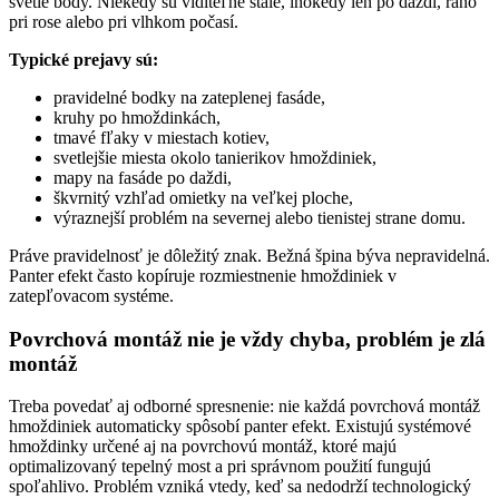
svetlé body. Niekedy sú viditeľné stále, inokedy len po daždi, ráno
pri rose alebo pri vlhkom počasí.
Typické prejavy sú:
pravidelné bodky na zateplenej fasáde,
kruhy po hmoždinkách,
tmavé fľaky v miestach kotiev,
svetlejšie miesta okolo tanierikov hmoždiniek,
mapy na fasáde po daždi,
škvrnitý vzhľad omietky na veľkej ploche,
výraznejší problém na severnej alebo tienistej strane domu.
Práve pravidelnosť je dôležitý znak. Bežná špina býva nepravidelná.
Panter efekt často kopíruje rozmiestnenie hmoždiniek v
zatepľovacom systéme.
Povrchová montáž nie je vždy chyba, problém je zlá
montáž
Treba povedať aj odborné spresnenie: nie každá povrchová montáž
hmoždiniek automaticky spôsobí panter efekt. Existujú systémové
hmoždinky určené aj na povrchovú montáž, ktoré majú
optimalizovaný tepelný most a pri správnom použití fungujú
spoľahlivo. Problém vzniká vtedy, keď sa nedodrží technologický