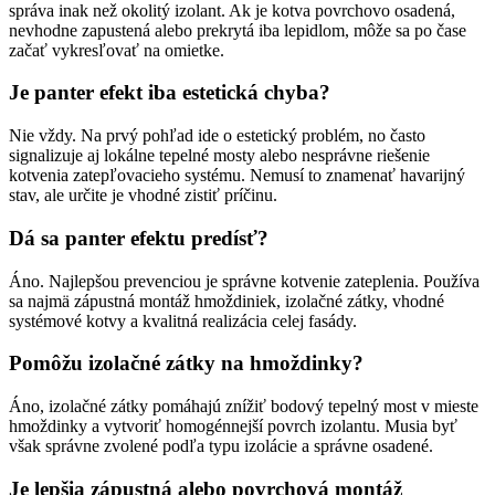
správa inak než okolitý izolant. Ak je kotva povrchovo osadená,
nevhodne zapustená alebo prekrytá iba lepidlom, môže sa po čase
začať vykresľovať na omietke.
Je panter efekt iba estetická chyba?
Nie vždy. Na prvý pohľad ide o estetický problém, no často
signalizuje aj lokálne tepelné mosty alebo nesprávne riešenie
kotvenia zatepľovacieho systému. Nemusí to znamenať havarijný
stav, ale určite je vhodné zistiť príčinu.
Dá sa panter efektu predísť?
Áno. Najlepšou prevenciou je správne kotvenie zateplenia. Používa
sa najmä zápustná montáž hmoždiniek, izolačné zátky, vhodné
systémové kotvy a kvalitná realizácia celej fasády.
Pomôžu izolačné zátky na hmoždinky?
Áno, izolačné zátky pomáhajú znížiť bodový tepelný most v mieste
hmoždinky a vytvoriť homogénnejší povrch izolantu. Musia byť
však správne zvolené podľa typu izolácie a správne osadené.
Je lepšia zápustná alebo povrchová montáž