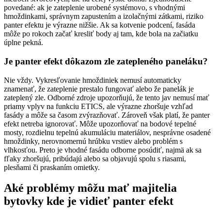
povedané: ak je zateplenie urobené systémovo, s vhodnými
hmoždinkami, správnym zapustením a izolačnými zátkami, riziko
panter efektu je výrazne nižšie. Ak sa kotvenie podcení, fasáda
môže po rokoch začať kresliť body aj tam, kde bola na začiatku
úplne pekná.
Je panter efekt dôkazom zle zatepleného paneláku?
Nie vždy. Vykresľovanie hmoždiniek nemusí automaticky
znamenať, že zateplenie prestalo fungovať alebo že panelák je
zateplený zle. Odborné zdroje upozorňujú, že tento jav nemusí mať
priamy vplyv na funkciu ETICS, ale výrazne zhoršuje vzhľad
fasády a môže sa časom zvýrazňovať. Zároveň však platí, že panter
efekt netreba ignorovať. Môže upozorňovať na bodové tepelné
mosty, rozdielnu tepelnú akumuláciu materiálov, nesprávne osadené
hmoždinky, nerovnomernú hrúbku vrstiev alebo problém s
vlhkosťou. Preto je vhodné fasádu odborne posúdiť, najmä ak sa
fľaky zhoršujú, pribúdajú alebo sa objavujú spolu s riasami,
plesňami či praskaním omietky.
Aké problémy môžu mať majitelia
bytovky kde je vidieť panter efekt