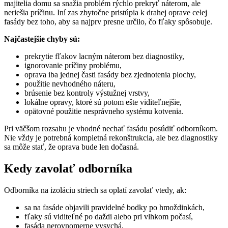
majitelia domu sa snažia problém rýchlo prekryť náterom, ale
neriešia príčinu. Iní zas zbytočne pristúpia k drahej oprave celej
fasády bez toho, aby sa najprv presne určilo, čo fľaky spôsobuje.
Najčastejšie chyby sú:
prekrytie fľakov lacným náterom bez diagnostiky,
ignorovanie príčiny problému,
oprava iba jednej časti fasády bez zjednotenia plochy,
použitie nevhodného náteru,
brúsenie bez kontroly výstužnej vrstvy,
lokálne opravy, ktoré sú potom ešte viditeľnejšie,
opätovné použitie nesprávneho systému kotvenia.
Pri väčšom rozsahu je vhodné nechať fasádu posúdiť odborníkom.
Nie vždy je potrebná kompletná rekonštrukcia, ale bez diagnostiky
sa môže stať, že oprava bude len dočasná.
Kedy zavolať odborníka
Odborníka na izoláciu striech sa oplatí zavolať vtedy, ak:
sa na fasáde objavili pravidelné bodky po hmoždinkách,
fľaky sú viditeľné po daždi alebo pri vlhkom počasí,
fasáda nerovnomerne vysychá,