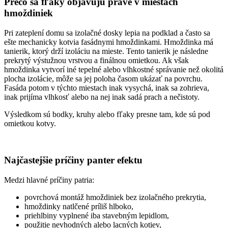
Prečo sa fľaky objavujú práve v miestach
hmoždiniek
Pri zateplení domu sa izolačné dosky lepia na podklad a často sa
ešte mechanicky kotvia fasádnymi hmoždinkami. Hmoždinka má
tanierik, ktorý drží izoláciu na mieste. Tento tanierik je následne
prekrytý výstužnou vrstvou a finálnou omietkou. Ak však
hmoždinka vytvorí iné tepelné alebo vlhkostné správanie než okolitá
plocha izolácie, môže sa jej poloha časom ukázať na povrchu.
Fasáda potom v týchto miestach inak vysychá, inak sa zohrieva,
inak prijíma vlhkosť alebo na nej inak sadá prach a nečistoty.
Výsledkom sú bodky, kruhy alebo fľaky presne tam, kde sú pod
omietkou kotvy.
Najčastejšie príčiny panter efektu
Medzi hlavné príčiny patria:
povrchová montáž hmoždiniek bez izolačného prekrytia,
hmoždinky natlčené príliš hlboko,
priehlbiny vyplnené iba stavebným lepidlom,
použitie nevhodných alebo lacných kotiev,