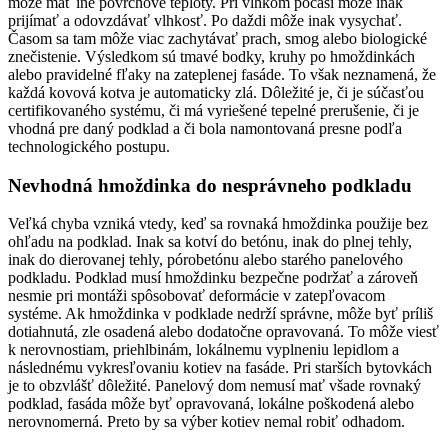
môže mať iné povrchové teploty. Pri vlhkom počasí môže inak
prijímať a odovzdávať vlhkosť. Po daždi môže inak vysychať.
Časom sa tam môže viac zachytávať prach, smog alebo biologické
znečistenie. Výsledkom sú tmavé bodky, kruhy po hmoždinkách
alebo pravidelné fľaky na zateplenej fasáde. To však neznamená, že
každá kovová kotva je automaticky zlá. Dôležité je, či je súčasťou
certifikovaného systému, či má vyriešené tepelné prerušenie, či je
vhodná pre daný podklad a či bola namontovaná presne podľa
technologického postupu.
Nevhodná hmoždinka do nesprávneho podkladu
Veľká chyba vzniká vtedy, keď sa rovnaká hmoždinka použije bez
ohľadu na podklad. Inak sa kotví do betónu, inak do plnej tehly,
inak do dierovanej tehly, pórobetónu alebo starého panelového
podkladu. Podklad musí hmoždinku bezpečne podržať a zároveň
nesmie pri montáži spôsobovať deformácie v zatepľovacom
systéme. Ak hmoždinka v podklade nedrží správne, môže byť príliš
dotiahnutá, zle osadená alebo dodatočne opravovaná. To môže viesť
k nerovnostiam, priehlbinám, lokálnemu vyplneniu lepidlom a
následnému vykresľovaniu kotiev na fasáde. Pri starších bytovkách
je to obzvlášť dôležité. Panelový dom nemusí mať všade rovnaký
podklad, fasáda môže byť opravovaná, lokálne poškodená alebo
nerovnomerná. Preto by sa výber kotiev nemal robiť odhadom.