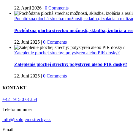
22. April 2026
|
0 Comments
Pochôdzna plochá strecha: možnosti, skladba, izolácia a realizá
Pochôdzna plochá strecha: možnosti, skladba, izolácia a rea
22. Juni 2025
|
0 Comments
Zateplenie plochej strechy: polystyrén alebo PIR dosky?
Zateplenie plochej strechy: polystyrén alebo PIR dosky?
22. Juni 2025
|
0 Comments
KONTAKT
+421 915 078 354
Telefonnummer
info@izolujemestrechy.sk
Email