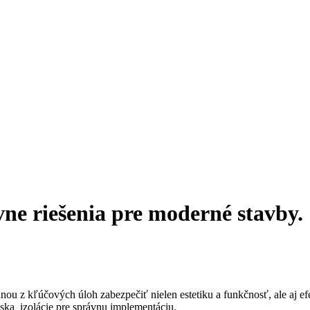
ívne riešenia pre moderné stavby.
dnou z kľúčových úloh zabezpečiť nielen estetiku a funkčnosť, ale aj ef
iska izolácie pre správnu implementáciu.