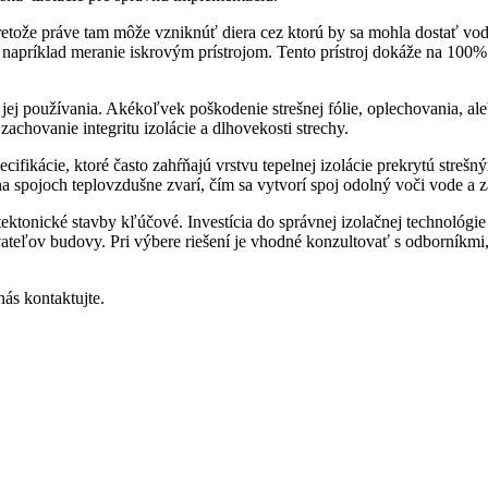
etože práve tam môže vzniknúť diera cez ktorú by sa mohla dostať voda
 napríklad meranie iskrovým prístrojom. Tento prístroj dokáže na 100% 
as jej používania. Akékoľvek poškodenie strešnej fólie, oplechovania, 
achovanie integritu izolácie a dlhovekosti strechy.
pecifikácie, ktoré často zahŕňajú vrstvu tepelnej izolácie prekrytú str
a spojoch teplovzdušne zvarí, čím sa vytvorí spoj odolný voči vode a z
itektonické stavby kľúčové. Investícia do správnej izolačnej technológi
teľov budovy. Pri výbere riešení je vhodné konzultovať s odborníkmi, 
nás kontaktujte.