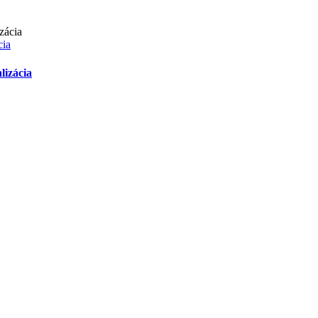
cia
lizácia