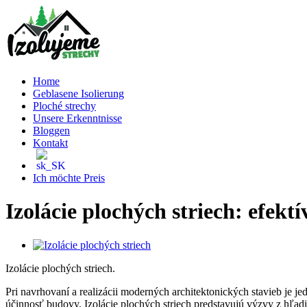
Skip
to
content
Home
Geblasene Isolierung
Ploché strechy
Unsere Erkenntnisse
Bloggen
Kontakt
Ich möchte Preis
Izolácie plochých striech: efekt
View
Larger
Izolácie plochých striech.
Image
Pri navrhovaní a realizácii moderných architektonických stavieb je je
účinnosť budovy. Izolácie plochých striech predstavujú výzvy z hľad