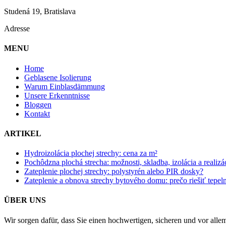
Studená 19, Bratislava
Adresse
MENU
Home
Geblasene Isolierung
Warum Einblasdämmung
Unsere Erkenntnisse
Bloggen
Kontakt
ARTIKEL
Hydroizolácia plochej strechy: cena za m²
Pochôdzna plochá strecha: možnosti, skladba, izolácia a realizá
Zateplenie plochej strechy: polystyrén alebo PIR dosky?
Zateplenie a obnova strechy bytového domu: prečo riešiť tepeln
ÜBER UNS
Wir sorgen dafür, dass Sie einen hochwertigen, sicheren und vor all