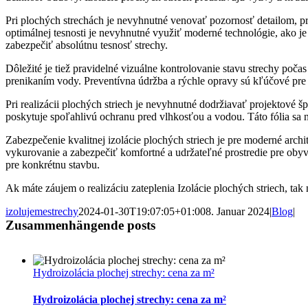
Pri plochých strechách je nevyhnutné venovať pozornosť detailom, pr
optimálnej tesnosti je nevyhnutné využiť moderné technológie, ako je
zabezpečiť absolútnu tesnosť strechy.
Dôležité je tiež pravidelné vizuálne kontrolovanie stavu strechy poč
prenikaním vody. Preventívna údržba a rýchle opravy sú kľúčové pre z
Pri realizácii plochých striech je nevyhnutné dodržiavať projektové š
poskytuje spoľahlivú ochranu pred vlhkosťou a vodou. Táto fólia sa n
Zabezpečenie kvalitnej izolácie plochých striech je pre moderné arch
vykurovanie a zabezpečiť komfortné a udržateľné prostredie pre obyva
pre konkrétnu stavbu.
Ak máte záujem o realizáciu zateplenia Izolácie plochých striech, tak 
izolujemestrechy
2024-01-30T19:07:05+01:00
8. Januar 2024
|
Blog
|
Zusammenhängende posts
Hydroizolácia plochej strechy: cena za m²
Hydroizolácia plochej strechy: cena za m²