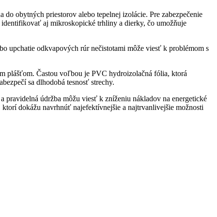
 do obytných priestorov alebo tepelnej izolácie. Pre zabezpečenie
identifikovať aj mikroskopické trhliny a dierky, čo umožňuje
alebo upchatie odkvapových rúr nečistotami môže viesť k problémom s
ešným plášťom. Častou voľbou je PVC hydroizolačná fólia, ktorá
abezpečí sa dlhodobá tesnosť strechy.
e a pravidelná údržba môžu viesť k zníženiu nákladov na energetické
ktorí dokážu navrhnúť najefektívnejšie a najtrvanlivejšie možnosti