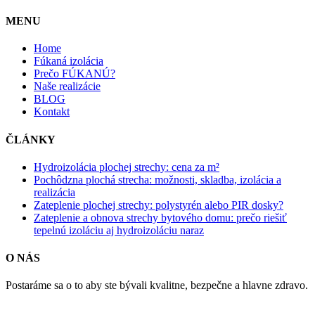
MENU
Home
Fúkaná izolácia
Prečo FÚKANÚ?
Naše realizácie
BLOG
Kontakt
ČLÁNKY
Hydroizolácia plochej strechy: cena za m²
Pochôdzna plochá strecha: možnosti, skladba, izolácia a
realizácia
Zateplenie plochej strechy: polystyrén alebo PIR dosky?
Zateplenie a obnova strechy bytového domu: prečo riešiť
tepelnú izoláciu aj hydroizoláciu naraz
O NÁS
Postaráme sa o to aby ste bývali kvalitne, bezpečne a hlavne zdravo.