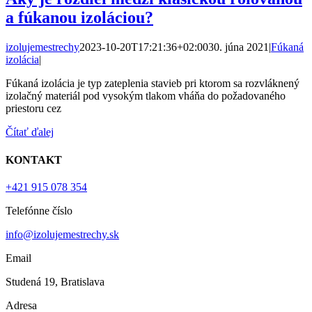
a fúkanou izoláciou?
izolujemestrechy
2023-10-20T17:21:36+02:00
30. júna 2021
|
Fúkaná
izolácia
|
Fúkaná izolácia je typ zateplenia stavieb pri ktorom sa rozvláknený
izolačný materiál pod vysokým tlakom vháňa do požadovaného
priestoru cez
Čítať ďalej
KONTAKT
+421 915 078 354
Telefónne číslo
info@izolujemestrechy.sk
Email
Studená 19, Bratislava
Adresa