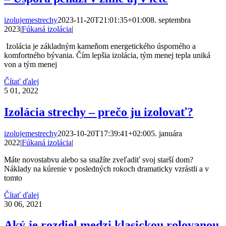
izolujemestrechy
2023-11-20T21:01:35+01:00
8. septembra
2023
|
Fúkaná izolácia
|
Izolácia je základným kameňom energetického úsporného a
komfortného bývania. Čím lepšia izolácia, tým menej tepla uniká
von a tým menej
Čítať ďalej
5
01, 2022
Izolácia strechy – prečo ju izolovať?
izolujemestrechy
2023-10-20T17:39:41+02:00
5. januára
2022
|
Fúkaná izolácia
|
Máte novostabvu alebo sa snažíte zveľadiť svoj starší dom?
Náklady na kúrenie v posledných rokoch dramaticky vzrástli a v
tomto
Čítať ďalej
30
06, 2021
Aký je rozdiel medzi klasickou rolovanou