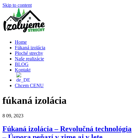
Skip to content
Home
Fúkaná izolácia
Ploché strechy
Naše realizácie
BLOG
Kontakt
Chcem CENU
fúkaná izolácia
8
09, 2023
Fúkaná izolácia – Revolučná technológia
– Úspora peňazí v zime aj v lete